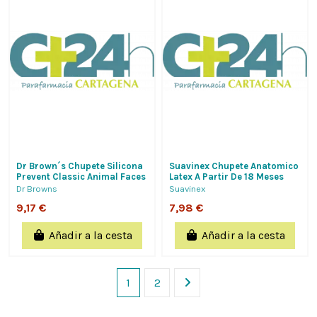
Dr Brown´s Chupete Silicona
Suavinex Chupete Anatomico
Prevent Classic Animal Faces
Latex A Partir De 18 Meses
6 - 12 Meses 2 Unidades Niño
Formato Ahorro 2 Unidades
Dr Browns
Suavinex
De...
9,17 €
7,98 €
Añadir a la cesta
Añadir a la cesta
1
2