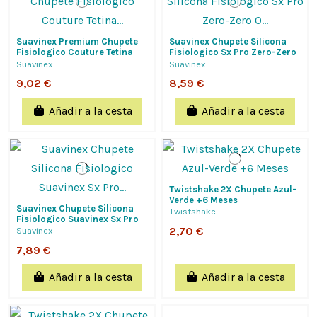
Suavinex Premium Chupete
Suavinex Chupete Silicona
Fisiologico Couture Tetina
Fisiologico Sx Pro Zero-Zero
Silicona De 0 A 6 Meses, 1
0 - 6 Meses 1 Unidad Caramel
Suavinex
Suavinex
Unidad
9,02 €
8,59 €
Añadir a la cesta
Añadir a la cesta
Twistshake 2X Chupete Azul-
Verde +6 Meses
Suavinex Chupete Silicona
Twistshake
Fisiologico Suavinex Sx Pro
Zero-Zero 0 - 6 Meses 1
2,70 €
Suavinex
Unidad...
7,89 €
Añadir a la cesta
Añadir a la cesta