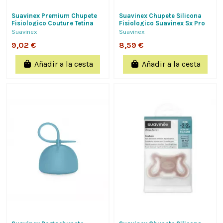
Suavinex Premium Chupete
Suavinex Chupete Silicona
Fisiologico Couture Tetina
Fisiologico Suavinex Sx Pro
Silicona De 6 A 18 Meses, 1
Zero-Zero 0 - 6 Meses 1
Suavinex
Suavinex
Unidad
Unidad...
9,02 €
8,59 €
Añadir a la cesta
Añadir a la cesta