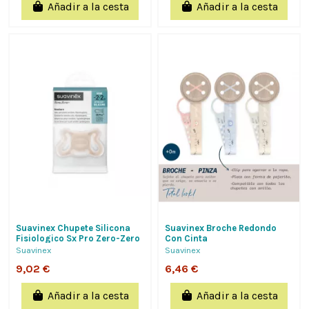
Añadir a la cesta
Añadir a la cesta
Suavinex Chupete Silicona
Suavinex Broche Redondo
Fisiologico Sx Pro Zero-Zero
Con Cinta
-2 - 2 Meses 1 Unidad Light
Suavinex
Suavinex
Sand
9,02 €
6,46 €
Añadir a la cesta
Añadir a la cesta