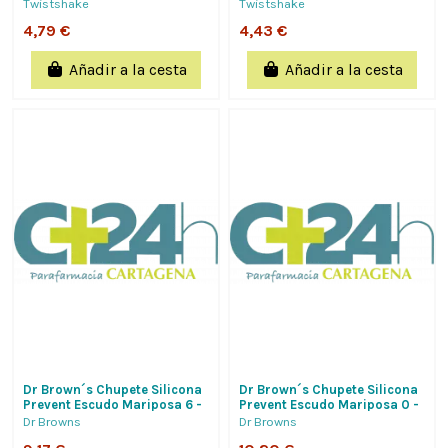
Twistshake
Twistshake
4,79 €
4,43 €
Añadir a la cesta
Añadir a la cesta
Dr Brown´s Chupete Silicona
Dr Brown´s Chupete Silicona
Prevent Escudo Mariposa 6 -
Prevent Escudo Mariposa 0 -
18 Meses 2 Unidades Color
6 Meses 2 Unidades Color
Dr Browns
Dr Browns
Azul
Azul