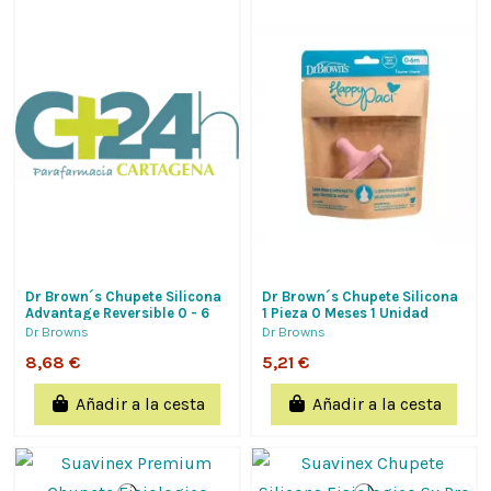
Dr Brown´s Chupete Silicona
Dr Brown´s Chupete Silicona
Advantage Reversible 0 - 6
1 Pieza 0 Meses 1 Unidad
Meses 2 Unidades Colores
Color Rosa
Dr Browns
Dr Browns
Surtido
8,68 €
5,21 €
Añadir a la cesta
Añadir a la cesta