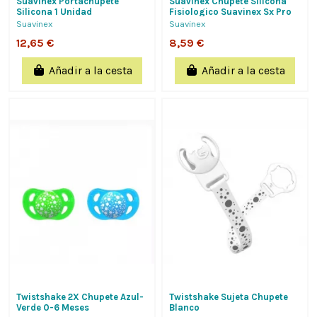
Suavinex Portachupete
Suavinex Chupete Silicona
Silicona 1 Unidad
Fisiologico Suavinex Sx Pro
Zero-Zero -2 - 2 Meses 1
Suavinex
Suavinex
Unidad...
12,65 €
8,59 €
Añadir a la cesta
Añadir a la cesta
Twistshake 2X Chupete Azul-
Twistshake Sujeta Chupete
Verde 0-6 Meses
Blanco