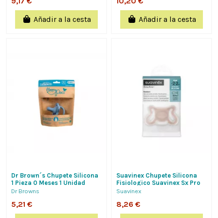
9,17 €
10,20 €
Añadir a la cesta
Añadir a la cesta
Dr Brown´s Chupete Silicona
Suavinex Chupete Silicona
1 Pieza 0 Meses 1 Unidad
Fisiologico Suavinex Sx Pro
Color Azul
Zero-Zero -2 - 2 Meses 1
Dr Browns
Suavinex
Unidad...
5,21 €
8,26 €