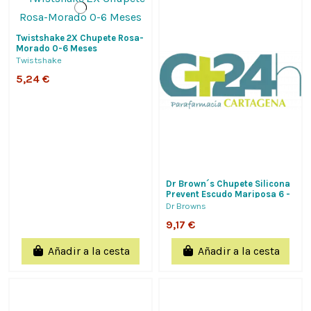
Twistshake 2X Chupete Rosa-
Morado 0-6 Meses
Twistshake
5,24 €
Dr Brown´s Chupete Silicona
Prevent Escudo Mariposa 6 -
18 Meses 2 Unidades Color
Dr Browns
Amarillo
9,17 €
Añadir a la cesta
Añadir a la cesta