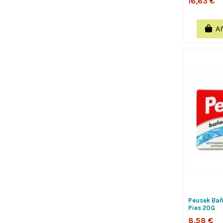
16,63 €
Añ
Peusek Bañ
Pies 20G
8,58 €