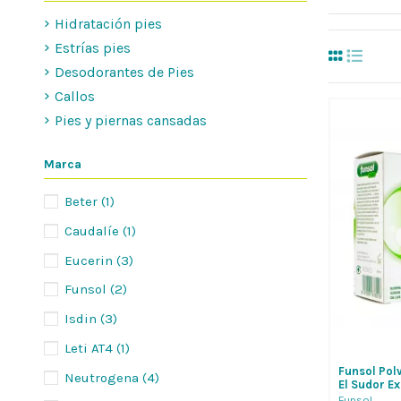
Hidratación pies
Estrías pies
Desodorantes de Pies
Callos
Pies y piernas cansadas
Marca
Beter
(1)
Caudalíe
(1)
Eucerin
(3)
Funsol
(2)
Isdin
(3)
Leti AT4
(1)
Funsol Pol
Neutrogena
(4)
El Sudor Ex
Mal Olor De
Funsol