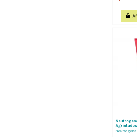
Añ
Neutrogena
Agrietados
Reparar Lo
Neutrogena