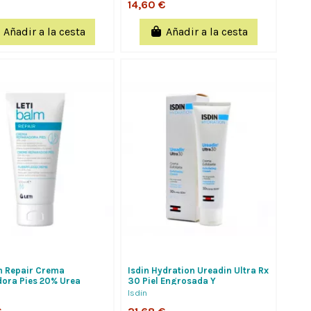
14,60 €
Añadir a la cesta
Añadir a la cesta
m Repair Crema
Isdin Hydration Ureadin Ultra Rx
ora Pies 20% Urea
30 Piel Engrosada Y
 Agrietados 100 Ml
Callosidades 100Ml
Isdin