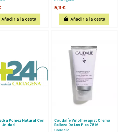
€
9,11 €
Añadir a la cesta
Añadir a la cesta
iedra Pomez Natural Con
Caudalíe Vinotherapist Crema
 Unidad
Belleza De Los Pies 75 Ml
Caudalíe