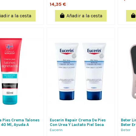
14,35 €
adir a la cesta
Añadir a la cesta
 Pies Crema Talones
Eucerin Repair Crema De Pies
Beter L
 40 Ml, Ayuda A
Con Urea Y Lactato Piel Seca
Beter E
s Talones Agrietados
Duplo 2X100 Ml Formato Ahorro
Eucerin
Beter