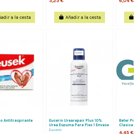
3,23 €
6,04 €
adir a la cesta
Añadir a la cesta
o Antitraspirante
Eucerin Urearepair Plus 10%
Beter P
Urea Espuma Para Pies 1 Envase
Clasica
150 Ml
Eucerin
4,45 €