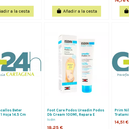
14,76 
adir a la cesta
Añadir a la cesta
callos Beter
Foot Care Podos Ureadin Podos
Prim Ni
1 Hoja 14.5 Cm
Db Cream 100Ml, Repara E
Tratami
Hidrata Los Pies Del Diabéticos
En Los P
Isdin
14,51 €
18,25 €