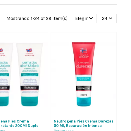
Mostrando 1-24 of 29 item(s)
Elegir
24
ena Pies Crema
Neutrogena Pies Crema Durezas
dratante 200Ml Duplo
50 Ml, Reparación Intensa
l,
Reduce Durezas E Hidrata...
ena
Neutrogena