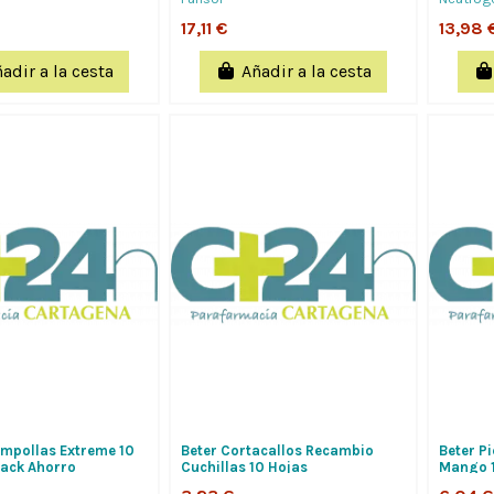
De...
17,11 €
13,98 
adir a la cesta
Añadir a la cesta
mpollas Extreme 10
Beter Cortacallos Recambio
Beter P
ack Ahorro
Cuchillas 10 Hojas
Mango 1