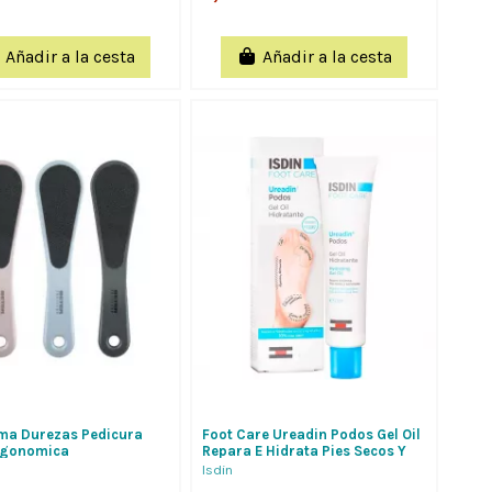
Añadir a la cesta
Añadir a la cesta
ima Durezas Pedicura
Foot Care Ureadin Podos Gel Oil
rgonomica
Repara E Hidrata Pies Secos Y
Agrietados 75 Ml
Isdin