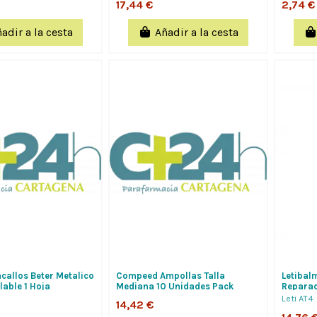
17,44 €
2,74 €
adir a la cesta
Añadir a la cesta
callos Beter Metalico
Compeed Ampollas Talla
Letibal
able 1 Hoja
Mediana 10 Unidades Pack
Reparad
Ahorro
Talones
Leti AT4
14,42 €