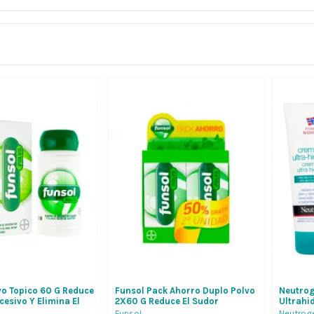
vo Topico 60 G Reduce
Funsol Pack Ahorro Duplo Polvo
Neutrog
cesivo Y Elimina El
2X60 G Reduce El Sudor
Ultrahi
 Los Pies
Excesivo Y Elimina El Mal Olor
2X100M
Funsol
Neutrog