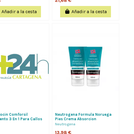
€
21,68 €
Añadir a la cesta
Añadir a la cesta
locin Comforsil
Neutrogena Formula Noruega
ento 3 En 1 Para Callos
Pies Crema Absorcion
ies 1 Lapiz 3 Ml
Inmediata 2 Tubos 100 Ml Duplo
Neutrogena
13,98 €