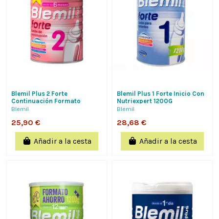
Blemil Plus 2 Forte
Blemil Plus 1 Forte Inicio Con
Continuación Formato
Nutriexpert 1200G
Ahorro 1200 G De
Blemil
Blemil
Laboratorios Ordesa
25,90 €
28,68 €
Añadir a la cesta
Añadir a la cesta