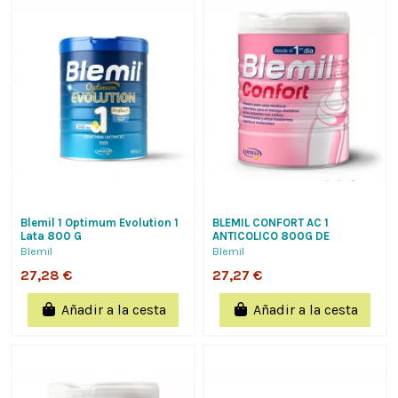
Blemil 1 Optimum Evolution 1
BLEMIL CONFORT AC 1
Lata 800 G
ANTICOLICO 800G DE
LABORATORIOS ORDESA S.L.
Blemil
Blemil
27,28 €
27,27 €
Añadir a la cesta
Añadir a la cesta