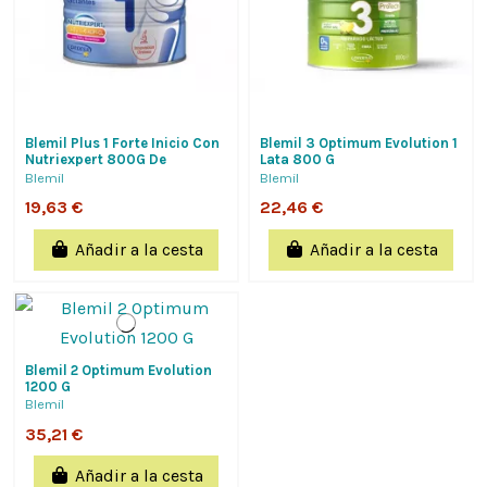
Blemil Plus 1 Forte Inicio Con
Blemil 3 Optimum Evolution 1
Nutriexpert 800G De
Lata 800 G
Laboratorios Ordesa S.a.
Blemil
Blemil
19,63 €
22,46 €
Añadir a la cesta
Añadir a la cesta
Blemil 2 Optimum Evolution
1200 G
Blemil
35,21 €
Añadir a la cesta