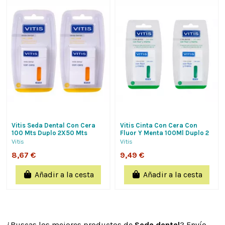
Vitis Seda Dental Con Cera
Vitis Cinta Con Cera Con
100 Mts Duplo 2X50 Mts
Fluor Y Menta 100Ml Duplo 2
X 50Ml
Vitis
Vitis
8,67 €
9,49 €
Añadir a la cesta
Añadir a la cesta
¿Buscas los mejores productos de
Seda dental
? Envío