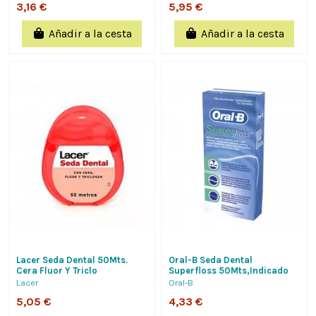
3,16 €
5,95 €
Añadir a la cesta
Añadir a la cesta
Lacer Seda Dental 50Mts.
Oral-B Seda Dental
Cera Fluor Y Triclo
Superfloss 50Mts,Indicado
Para Ortodoncias,Puentes Y
Lacer
Oral-B
Espacios...
5,05 €
4,33 €