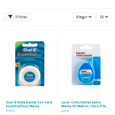
Filtrar
Elegir
12
Oral-B Seda Dental Con Cera
Lacer Cinta Dental Sabor
Essentialfloss Menta
Menta 50 Metros, Fibra Ptfe
50Mts.,Limpia Donde Tu
Extra Suave Con Fluor Y
Oral-B
Lacer
Cepillo No Llega
Triclosan