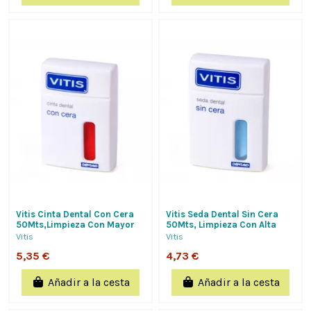
Vitis Cinta Dental Con Cera
Vitis Seda Dental Sin Cera
50Mts,Limpieza Con Mayor
50Mts, Limpieza Con Alta
Superficie De Arrastre Y
Capidad De Arrastre, Debido
Vitis
Vitis
Facil...
A...
5,35 €
4,73 €
Añadir a la cesta
Añadir a la cesta