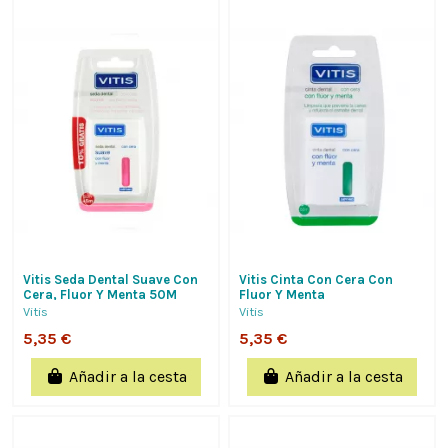
Vitis Seda Dental Suave Con
Vitis Cinta Con Cera Con
Cera, Fluor Y Menta 50M
Fluor Y Menta
Limpieza Encias...
50Mts,Limpieza Que Previene
Vitis
Vitis
La Caries Y Refuerza...
5,35 €
5,35 €
Añadir a la cesta
Añadir a la cesta