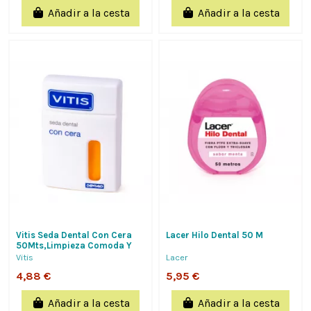
Añadir a la cesta
Añadir a la cesta
Vitis Seda Dental Con Cera
Lacer Hilo Dental 50 M
50Mts,Limpieza Comoda Y
Facil Deslizamiento,Elimina
Vitis
Lacer
La Placa...
4,88 €
5,95 €
Añadir a la cesta
Añadir a la cesta