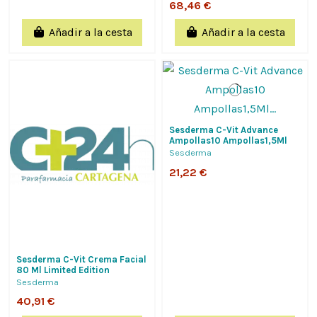
68,46 €
Añadir a la cesta
Añadir a la cesta
Sesderma C-Vit Advance
Ampollas10 Ampollas1,5Ml
Revitaliza Y Rejuvenece La
Sesderma
Piel
21,22 €
Sesderma C-Vit Crema Facial
80 Ml Limited Edition
Sesderma
40,91 €