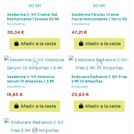
Sesderma C-Vit Crema-Gel
Sesderma Ferulac Crema
Revitalizante 1 Envase 50 Ml
Facial Antioxidante 1 Tarro 50
Ml
Sesderma
Sesderma
39,34 €
47,21 €
Añadir a la cesta
Añadir a la cesta
Sesderma C-Vit Intensive
Endocare Radiance C Oil-Free
Serum 10 Ampollas 1,5 Ml
2 Ml 10 Ampollas
Sesderma
Endocare
19,65 €
25,63 €
Añadir a la cesta
Añadir a la cesta