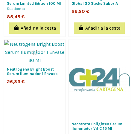
Serum Limited Edition 100 Ml
Global 30 Sticks Sabor A
Mango
Sesderma
26,20 €
85,45 €
Añadir a la cesta
Añadir a la cesta
Neutrogena Bright Boost
Serum Iluminador 1 Envase
30 Ml
26,83 €
Neostrata Enlighten Serum
Iluminador Vit C 15 Ml