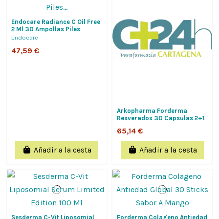
Endocare Radiance C Oil Free
2 Ml 30 Ampollas Piles
Normales Y Mixtas
Endocare
47,59 €
Arkopharma Forderma
Resveradox 30 Capsulas 2+1
Gratis
65,14 €
Añadir a la cesta
Añadir a la cesta
Sesderma C-Vit Liposomial
Forderma Colageno Antiedad