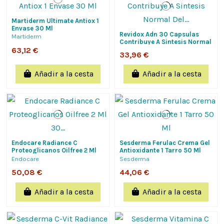
Martiderm Ultimate Antiox 1
Envase 30 Ml
Revidox Adn 30 Capsulas
Martiderm
Contribuye A Sintesis Normal
Del Adn Y Protección
63,12 €
33,96 €
Celular...
Añadir a la cesta
Añadir a la cesta
Endocare Radiance C
Sesderma Ferulac Crema Gel
Proteoglicanos Oilfree 2 Ml
Antioxidante 1 Tarro 50 Ml
30 Ampollas Ilumina Hidrata
Endocare
Sesderma
Y Regenera
50,08 €
44,06 €
Añadir a la cesta
Añadir a la cesta