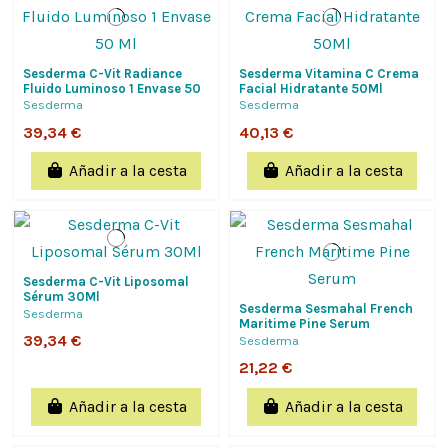
Sesderma C-Vit Radiance
Sesderma Vitamina C Crema
Fluido Luminoso 1 Envase 50
Facial Hidratante 50Ml
Ml
Sesderma
Sesderma
39,34 €
40,13 €
Añadir a la cesta
Añadir a la cesta
Sesderma C-Vit Liposomal
Sérum 30Ml
Sesderma Sesmahal French
Sesderma
Maritime Pine Serum
39,34 €
Sesderma
21,22 €
Añadir a la cesta
Añadir a la cesta