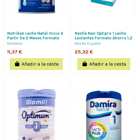
Nutriben Leche Natal Inicio A
Nestle Nan Optipro 1 Leche
Partir De 0 Meses Formato
Lactantes Formato Ahorro 1,2
Economico 400 G Alter
Kg
Nutriben
Nestle España
Farmacia
11,37 €
25,32 €
Añadir a la cesta
Añadir a la cesta