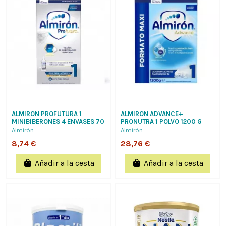
ALMIRON PROFUTURA 1
ALMIRON ADVANCE+
MINIBIBERONES 4 ENVASES 70
PRONUTRA 1 POLVO 1200 G
ML
Almirón
Almirón
8,74 €
28,76 €
Añadir a la cesta
Añadir a la cesta