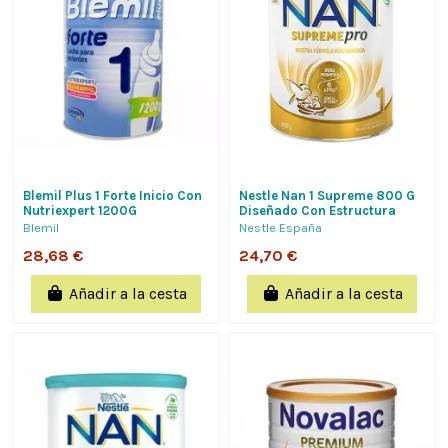
Blemil Plus 1 Forte Inicio Con
Nestle Nan 1 Supreme 800 G
Nutriexpert 1200G
Diseñado Con Estructura
Identica A Oligosacaridos
Blemil
Nestle España
Leche Materna
28,68 €
24,70 €
Añadir a la cesta
Añadir a la cesta