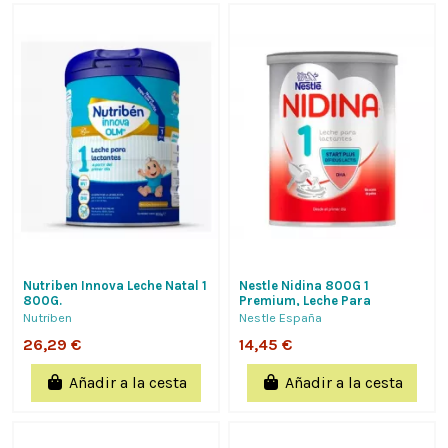
Nutriben Innova Leche Natal 1
Nestle Nidina 800G 1
800G.
Premium, Leche Para
Lactantes Desde 0 Meses Con
Nutriben
Nestle España
Omega 3 Y Omega 6,...
26,29 €
14,45 €
Añadir a la cesta
Añadir a la cesta