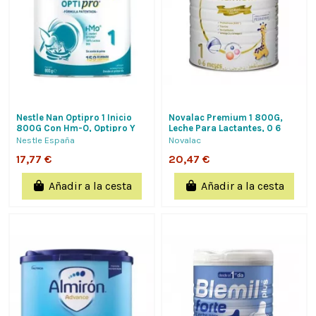
Nestle Nan Optipro 1 Inicio
Novalac Premium 1 800G,
800G Con Hm-O, Optipro Y
Leche Para Lactantes, 0 6
L.reuteri Refuerza Sistema...
Meses,Prebioticos, Taurina,...
Nestle España
Novalac
17,77 €
20,47 €
Añadir a la cesta
Añadir a la cesta