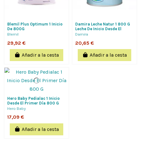
Blemil Plus Optimum 1 Inicio
Damira Leche Natur 1 800 G
De 800G
Leche De Inicio Desde El
Primer Dia, Nueva Formula
Blemil
Damira
Con Dha,...
29,92 €
20,65 €
Añadir a la cesta
Añadir a la cesta
Hero Baby Pedialac 1 Inicio
Desde El Primer Día 800 G
Hero Baby
17,09 €
Añadir a la cesta