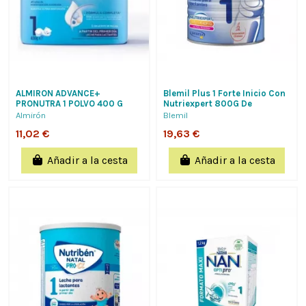
ALMIRON ADVANCE+
Blemil Plus 1 Forte Inicio Con
PRONUTRA 1 POLVO 400 G
Nutriexpert 800G De
Laboratorios Ordesa S.a.
Almirón
Blemil
11,02 €
19,63 €
Añadir a la cesta
Añadir a la cesta