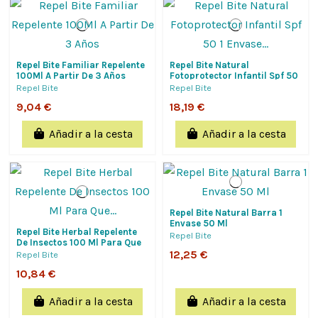
Repel Bite Familiar Repelente
Repel Bite Natural
100Ml A Partir De 3 Años
Fotoprotector Infantil Spf 50
1 Envase 100 Ml
Repel Bite
Repel Bite
9,04 €
18,19 €
Añadir a la cesta
Añadir a la cesta
Repel Bite Natural Barra 1
Envase 50 Ml
Repel Bite Herbal Repelente
Repel Bite
De Insectos 100 Ml Para Que
No Te Piquen A Partir De 3
12,25 €
Repel Bite
Años
10,84 €
Añadir a la cesta
Añadir a la cesta