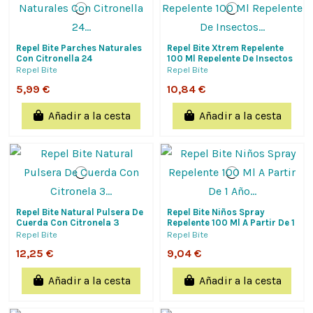
Repel Bite Parches Naturales
Repel Bite Xtrem Repelente
Con Citronella 24
100 Ml Repelente De Insectos
Aplicaciones Duración De 8 A
Eficaz En Condiciones
Repel Bite
Repel Bite
12 Horas
Extremas
5,99 €
10,84 €
Añadir a la cesta
Añadir a la cesta
Repel Bite Natural Pulsera De
Repel Bite Niños Spray
Cuerda Con Citronela 3
Repelente 100 Ml A Partir De 1
Unidades
Año Repelente Eficaz Con
Repel Bite
Repel Bite
Mosquito...
12,25 €
9,04 €
Añadir a la cesta
Añadir a la cesta