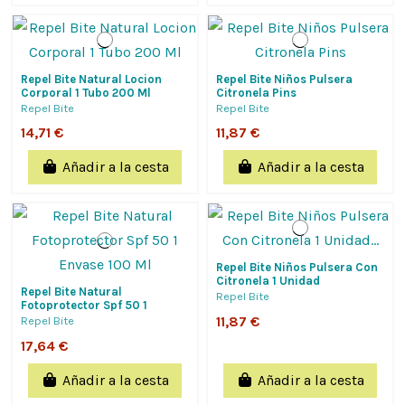
Repel Bite Natural Locion
Repel Bite Niños Pulsera
Corporal 1 Tubo 200 Ml
Citronela Pins
Repel Bite
Repel Bite
14,71 €
11,87 €
Añadir a la cesta
Añadir a la cesta
Repel Bite Niños Pulsera Con
Citronela 1 Unidad
Repel Bite Natural
Personalizable
Repel Bite
Fotoprotector Spf 50 1
Envase 100 Ml
11,87 €
Repel Bite
17,64 €
Añadir a la cesta
Añadir a la cesta