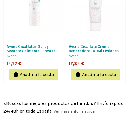
Avene Cicalfate+ Spray
Avene Cicalfate Crema
Secante Calmante 1 Envase
Reparadora 100Ml Lesiones
100 Ml
No Exudativas, Cicatrizante
Avene
Avene
Y...
14,77 €
17,84 €
Añadir a la cesta
Añadir a la cesta
¿Buscas los mejores productos de
heridas
? Envío rápido
24/48h en toda España.
Ver más información