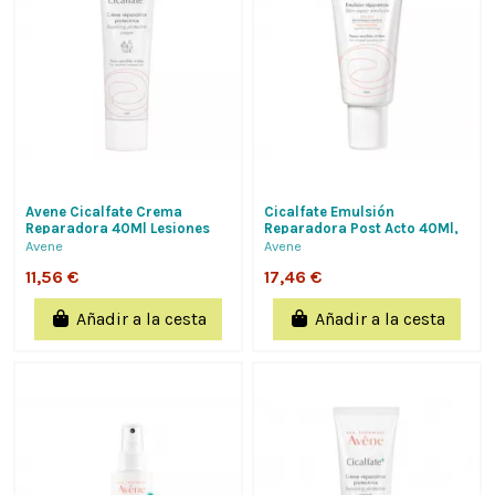
Avene Cicalfate Crema
Cicalfate Emulsión
Reparadora 40Ml Lesiones
Reparadora Post Acto 40Ml,
No Exudativas, Cicatrizante
Avene
Avene
Y...
11,56 €
17,46 €
Añadir a la cesta
Añadir a la cesta