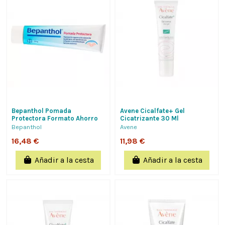
Bepanthol Pomada
Avene Cicalfate+ Gel
Protectora Formato Ahorro
Cicatrizante 30 Ml
100 G Bayer Hispania
Bepanthol
Avene
16,48 €
11,98 €
Añadir a la cesta
Añadir a la cesta