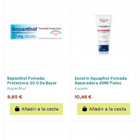
Bepanthol Pomada
Eucerin Aquaphor Pomada
Protectora 30 G De Bayer
Reparadora 45Ml Pieles
Hispania Hidrata Protege Y
Extremadamente Secas
Bepanthol
Eucerin
Regenera La Piel Seca
9,65 €
10,46 €
Añadir a la cesta
Añadir a la cesta