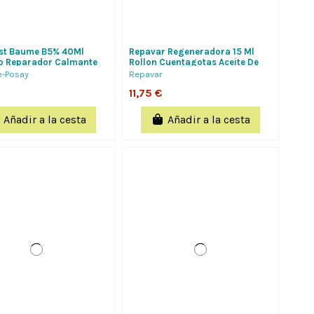
st Baume B5% 40Ml
Repavar Regeneradora 15 Ml
o Reparador Calmante
Rollon Cuentagotas Aceite De
ones Bebes, Niños,
Rosa Mosqueta
e-Posay
Repavar
11,75 €
Añadir a la cesta
Añadir a la cesta