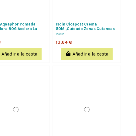
n Aquaphor Pomada
Isdin Cicapost Crema
ora 80G Acelera La
50Ml,Cuidado Zonas Cutaneas
acion De La Piel
P`ost Cicatriciales,Mejor...
Isdin
€
13,64 €
Añadir a la cesta
Añadir a la cesta