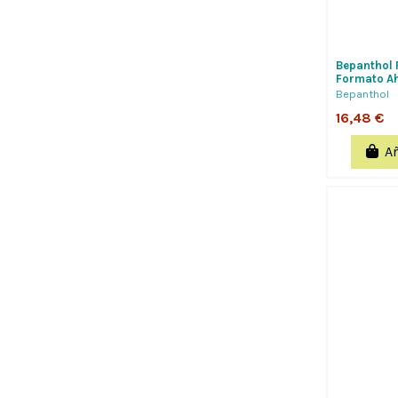
Bepanthol 
Formato Ah
Hispania
Bepanthol
16,48 €
Añ