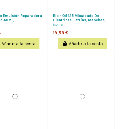
te Emulsión Reparadora
Bio - Oil 125 Mlcuidado De
to 40Ml,
Cicatrices, Estrías, Manchas,
Envejecimiento Y...
Bio Oil
€
19,53 €
Añadir a la cesta
Añadir a la cesta