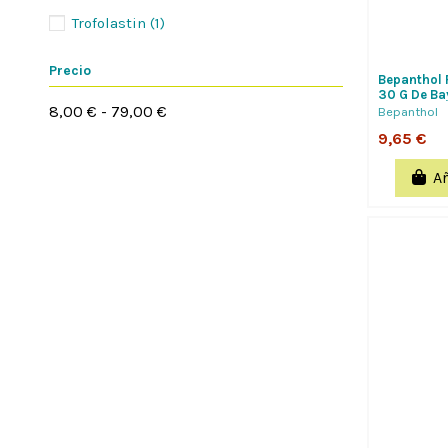
Trofolastin
(1)
Precio
Bepanthol 
30 G De Ba
8,00 € - 79,00 €
Protege Y 
Bepanthol
9,65 €
Añ