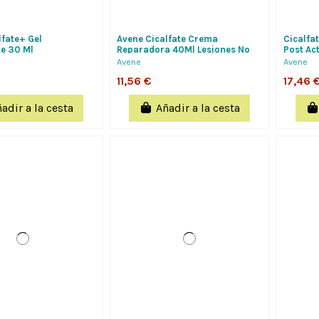
lfate+ Gel
Avene Cicalfate Crema
Cicalfa
te 30 Ml
Reparadora 40Ml Lesiones No
Post Ac
Exudativas, Cicatrizante Y...
Avene
Avene
11,56 €
17,46 
adir a la cesta
Añadir a la cesta