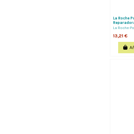
La Roche P
Reparadora
De La Repar
La Roche-P
13,21 €
Añ