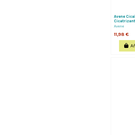
Avene Cica
Cicatrizan
Avene
11,98 €
Añ