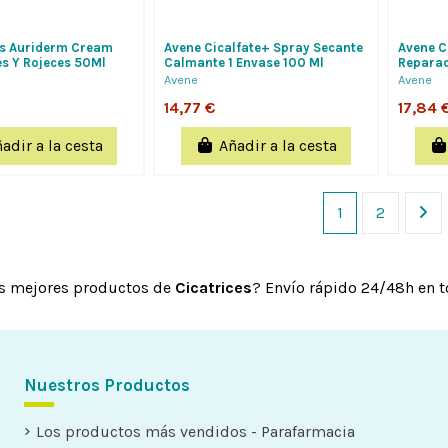
cs Auriderm Cream
Avene Cicalfate+ Spray Secante
Avene C
s Y Rojeces 50Ml
Calmante 1 Envase 100 Ml
Reparad
Exudativ
Avene
Avene
14,77 €
17,84 
adir a la cesta
Añadir a la cesta
1
2
s mejores productos de
Cicatrices
? Envío rápido 24/48h en 
Nuestros Productos
Los productos más vendidos - Parafarmacia