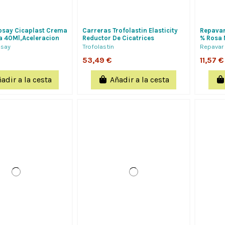
osay Cicaplast Crema
Carreras Trofolastin Elasticity
Repavar
 40Ml,Aceleracion
Reductor De Cicatrices
% Rosa 
acion...
Periareolar 3 Blister 2 Apositos
osay
Trofolastin
Repavar
53,49 €
11,57 €
adir a la cesta
Añadir a la cesta