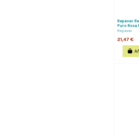
Repavar Re
Puro Rosa 
Ml
Repavar
21,47 €
Añ