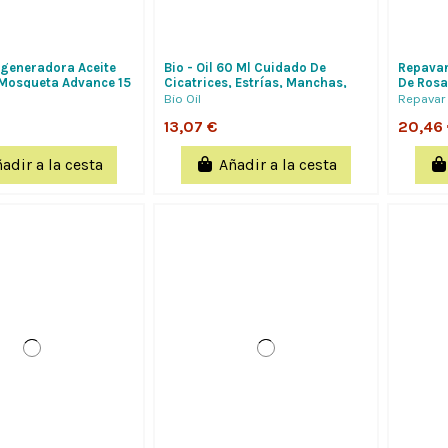
generadora Aceite
Bio - Oil 60 Ml Cuidado De
Repava
Mosqueta Advance 15
Cicatrices, Estrías, Manchas,
De Rosa
Envejecimiento Y...
Y Repar
Bio Oil
Repavar
13,07 €
20,46
adir a la cesta
Añadir a la cesta