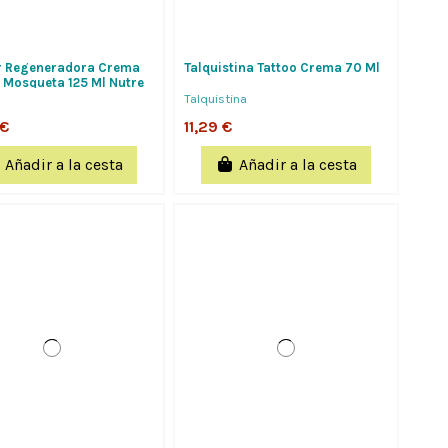
r Regeneradora Crema
Talquistina Tattoo Crema 70 Ml
 Mosqueta 125 Ml Nutre
a Sequedad Y...
Talquistina
 €
11,29 €
Añadir a la cesta
Añadir a la cesta