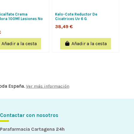
icalfate Crema
Kelo-Cote Reductor De
ora 100Ml Lesiones No
Cicatrices Uv 6 G
as, Cicatrizante Y...
38,49 €
€
Añadir a la cesta
Añadir a la cesta
toda España.
Ver más información
Contactar con nosotros
Parafarmacia Cartagena 24h