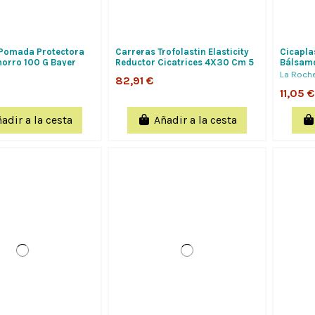
Pomada Protectora
Carreras Trofolastin Elasticity
Cicapla
orro 100 G Bayer
Reductor Cicatrices 4X30 Cm 5
Bálsam
Apositos Protege De Los...
Irritaci
La Roch
82,91 €
Adultos
11,05 €
adir a la cesta
Añadir a la cesta