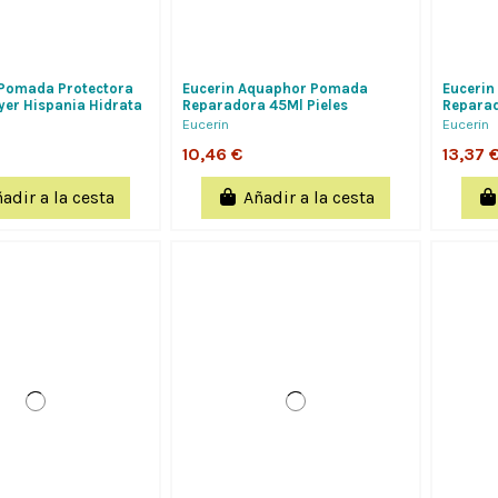
Pomada Protectora
Eucerin Aquaphor Pomada
Euceri
yer Hispania Hidrata
Reparadora 45Ml Pieles
Reparad
Regenera La Piel Seca
Extremadamente Secas
Regener
Eucerin
Eucerin
10,46 €
13,37 
adir a la cesta
Añadir a la cesta