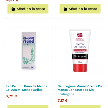
Añadir a la cesta
Añadir a la cesta
Pan Reumol Bano De Manos
Neutrogena Manos Crema De
Gel 200 Ml Manos Agiles,
Manos Concentrada Sin
Vitalizan Las Manos, Piel
Perfume 50 Ml De
Neutrogena
9,79 €
Tersa,...
Neutrogena
7,17 €