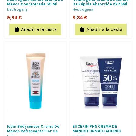
Manos Concentrada 50 Ml
De Rápida Absorción 2X75Ml
Formato Ahorro Con Lips
Neutrogena
Neutrogena
Labial 4,8 G
9,34 €
9,34 €
Añadir a la cesta
Añadir a la cesta
Isdin Bodysenses Crema De
EUCERIN PH5 CREMA DE
Manos Refrescante Flor De
MANOS FORMATO AHORRO
Edelweiss 30Ml
2X75ML Q10