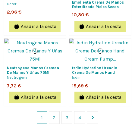
Emolienta Crema De Manos
Beter
Esterilizada Pieles Secas
Formato Económico 50 Ml
2,96 €
10,30 €
Laboratorios...
Añadir a la cesta
Añadir a la cesta
Neutrogena Manos Cremaa
Isdin Hydration Ureadin
De Manos Y Uñas 75Ml
Crema De Manos Hand
Cream Pump 200 Ml Isdin
Neutrogena
Isdin
Formato Ahorro
7,72 €
15,69 €
Añadir a la cesta
Añadir a la cesta
1
2
3
4