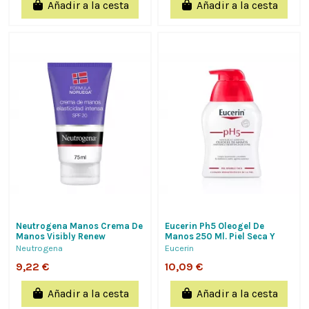
Añadir a la cesta
Añadir a la cesta
Neutrogena Manos Crema De
Eucerin Ph5 Oleogel De
Manos Visibly Renew
Manos 250 Ml. Piel Seca Y
Elasticidad Intensa Spf 20 De
Agrietada, Manos Tersas Y
Neutrogena
Eucerin
75 Ml
Suaves,...
9,22 €
10,09 €
Añadir a la cesta
Añadir a la cesta