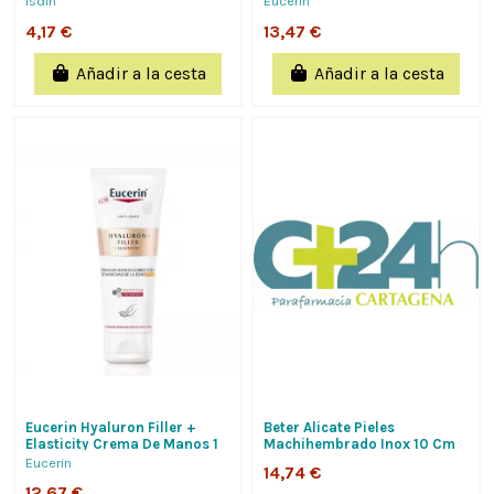
Isdin
Eucerin
4,17 €
13,47 €
Añadir a la cesta
Añadir a la cesta
Eucerin Hyaluron Filler +
Beter Alicate Pieles
Elasticity Crema De Manos 1
Machihembrado Inox 10 Cm
Tubo 75 Ml
Eucerin
14,74 €
12,67 €