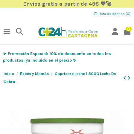
Envíos gratis a partir de 49€ 💖🚀
Lista de deseos (
0
)
0
✨ Promoción Especial: 10% de descuento en todos los
productos, ya incluido en el precio ✨
Inicio
Bebés y Mamás
Capricare Leche 1 800G Leche De
Cabra