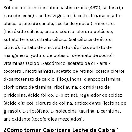
Sólidos de leche de cabra pasteurizada (43%), lactosa (a
base de leche), aceites vegetales (aceite de girasol alto-
oleico, aceite de canola, aceite de girasol), minerales
(hidróxido cálcico, citrato sódico, cloruro potásico,
sulfato ferroso, citrato cálcico (sal cálcica de ácido
cítrico), sulfato de zinc, sulfato cúprico, sulfato de
manganeso, yoduro de potasio, seleniato de sodio),
vitaminas (ácido L-ascórbico, acetato de dl - alfa -
tocoferol, nicotinamida, acetato de retinol, colecalciferol,
d-pantotenato de calcio, filoquinona, cianocobalamina,
clorhidrato de tiamina, riboflavina, clorhidrato de
piridoxina, ácido fólico, D-biotina), regulador de acidez
(ácido cítrico), cloruro de colina, antioxidante (lecitina de
girasol), L-triptófano, L-isoleucina, taurina, L-carnitina,
antioxidante (tocoferoles mezclados).
¿Cómo tomar Capricare Leche de Cabra 1