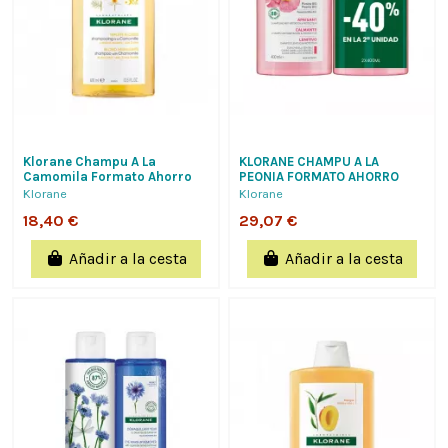
Klorane Champu A La
KLORANE CHAMPU A LA
Camomila Formato Ahorro
PEONIA FORMATO AHORRO
400Ml,Iluminador Cabellos
DUPLO 2X400ML, CALMANTE Y
Klorane
Klorane
Rubios,Castanos...
ANTIIRRITANTE,
18,40 €
29,07 €
Añadir a la cesta
Añadir a la cesta