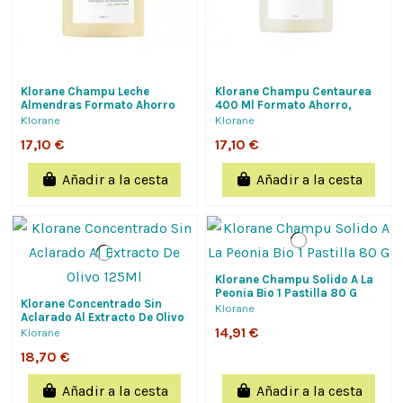
Klorane Champu Leche
Klorane Champu Centaurea
Almendras Formato Ahorro
400 Ml Formato Ahorro,
400Ml Envolvente
Cabellos Blancos O Grises
Klorane
Klorane
Voluminizador, Cab.finos...
17,10 €
17,10 €
Añadir a la cesta
Añadir a la cesta
Klorane Champu Solido A La
Peonia Bio 1 Pastilla 80 G
Klorane Concentrado Sin
Klorane
Aclarado Al Extracto De Olivo
125Ml
14,91 €
Klorane
18,70 €
Añadir a la cesta
Añadir a la cesta