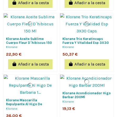
Añadir a la cesta
Añadir a la cesta
Klorane Aceite Sublime
Klorane Trio Keratincaps
Cuerpo Fleur D´hibiscus 150
Fuerza Y Vitalidad Esp 3X30
Ml
Caps
Klorane
Klorane
22,90 €
50,37 €
Añadir a la cesta
Añadir a la cesta
Klorane Acondicionador Higo
Barbar 200Ml
Klorane Mascarilla
Klorane
Repulpante Al Higo De
Barbaria 1 Envase 250 Ml
19,13 €
Klorane
36,00 €