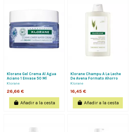
Klorane Gel Crema Al Agua
Klorane Champu A La Leche
Aciano 1 Envase 50 Ml
De Avena Formato Ahorro
400Ml Extrasuave Protector,
Klorane
Klorane
Frecuente...
26,66 €
16,45 €
Añadir a la cesta
Añadir a la cesta