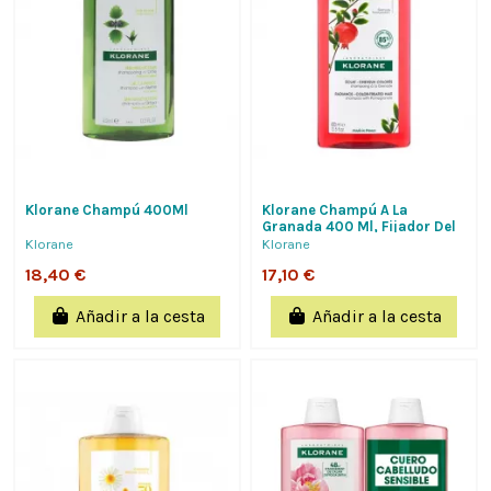
Klorane Champú 400Ml
Klorane Champú A La
Granada 400 Ml, Fijador Del
Color
Klorane
Klorane
18,40 €
17,10 €
Añadir a la cesta
Añadir a la cesta