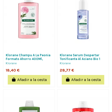
Klorane Champu A La Peonia
Klorane Serum Despertar
Formato Ahorro 400Ml,
Tonificante Al Aciano Bio 1
Calmante Y Antiirritante,
Envase 50 Ml
Klorane
Klorane
Cuero...
18,40 €
28,77 €
Añadir a la cesta
Añadir a la cesta