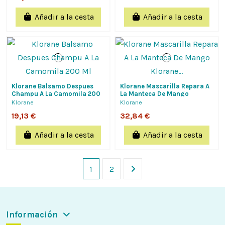
Añadir a la cesta
Añadir a la cesta
Klorane Balsamo Despues
Klorane Mascarilla Repara A
Champu A La Camomila 200
La Manteca De Mango
Ml
Klorane 150 Ml
Klorane
Klorane
19,13 €
32,84 €
Añadir a la cesta
Añadir a la cesta
1
2
Información