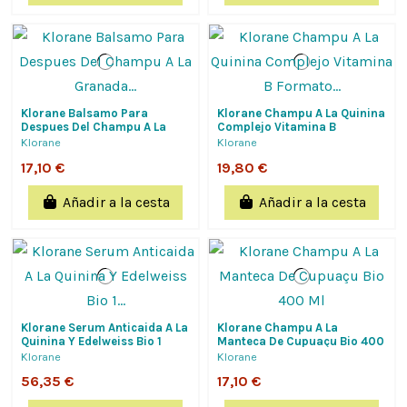
Klorane Balsamo Para
Klorane Champu A La Quinina
Despues Del Champu A La
Complejo Vitamina B
Granada Klorane 200 Ml
Formato Ahorro...
Klorane
Klorane
17,10 €
19,80 €
Añadir a la cesta
Añadir a la cesta
Klorane Serum Anticaida A La
Klorane Champu A La
Quinina Y Edelweiss Bio 1
Manteca De Cupuaçu Bio 400
Frasco Con Pulverizador 100
Ml
Klorane
Klorane
Ml
56,35 €
17,10 €