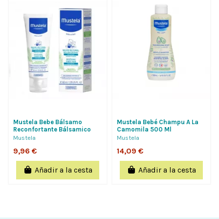
Mustela Bebe Bálsamo
Mustela Bebé Champu A La
Reconfortante Bálsamico
Camomila 500 Ml
Pectoral 40Ml
Mustela
Mustela
9,96 €
14,09 €
Añadir a la cesta
Añadir a la cesta