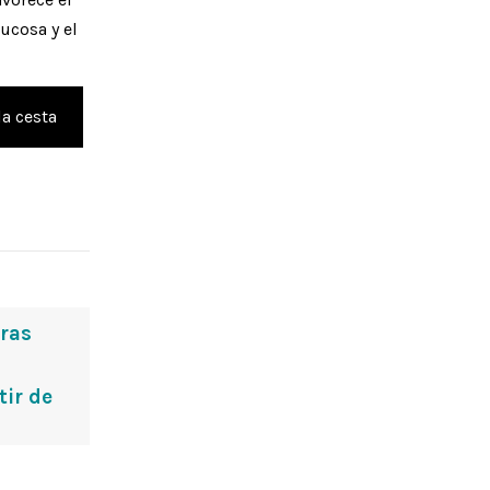
ucosa y el
la cesta
oras
tir de