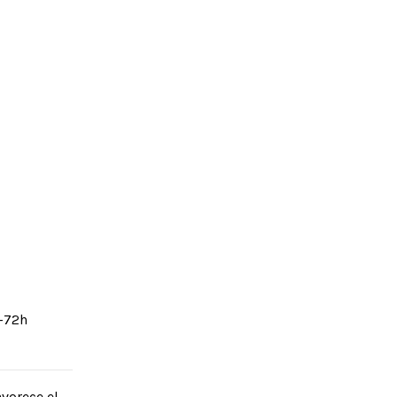
8-72h
vorece el