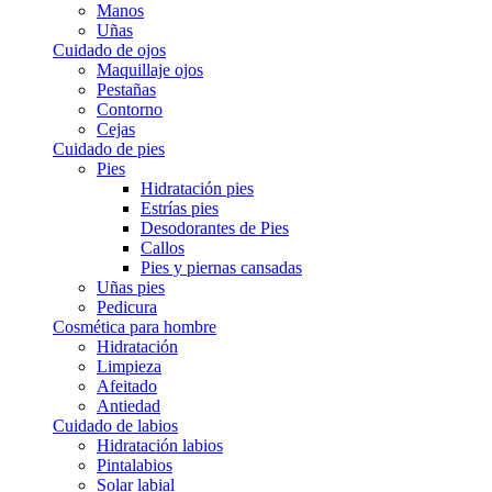
Manos
Uñas
Cuidado de ojos
Maquillaje ojos
Pestañas
Contorno
Cejas
Cuidado de pies
Pies
Hidratación pies
Estrías pies
Desodorantes de Pies
Callos
Pies y piernas cansadas
Uñas pies
Pedicura
Cosmética para hombre
Hidratación
Limpieza
Afeitado
Antiedad
Cuidado de labios
Hidratación labios
Pintalabios
Solar labial