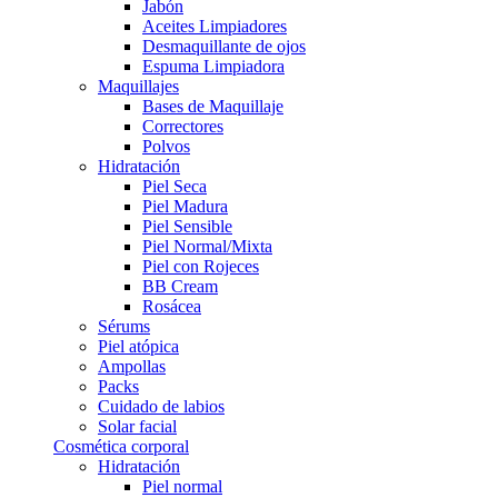
Jabón
Aceites Limpiadores
Desmaquillante de ojos
Espuma Limpiadora
Maquillajes
Bases de Maquillaje
Correctores
Polvos
Hidratación
Piel Seca
Piel Madura
Piel Sensible
Piel Normal/Mixta
Piel con Rojeces
BB Cream
Rosácea
Sérums
Piel atópica
Ampollas
Packs
Cuidado de labios
Solar facial
Cosmética corporal
Hidratación
Piel normal