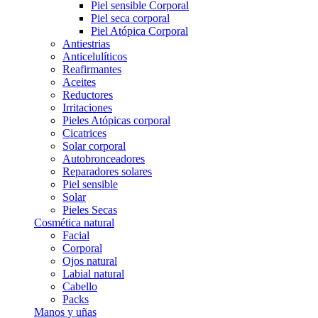
Piel sensible Corporal
Piel seca corporal
Piel Atópica Corporal
Antiestrias
Anticelulíticos
Reafirmantes
Aceites
Reductores
Irritaciones
Pieles Atópicas corporal
Cicatrices
Solar corporal
Autobronceadores
Reparadores solares
Piel sensible
Solar
Pieles Secas
Cosmética natural
Facial
Corporal
Ojos natural
Labial natural
Cabello
Packs
Manos y uñas