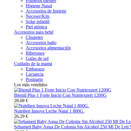
Primeros dientes
Higiene Nasal
Accesorios de higiene
Neceser/Kits
Solar infantil
Piel atópica
Accesorios para bebé
Chupetes
Accesorios baño
Accesorios alimentación
Biberones
Gafas de sol
Cuidado de la mamá
Embarazo
Lactancia
Postparto
Los más vendidos
Blemil Plus 1 Forte Inicio Con Nutriexpert 1200G
28,68 €
Nutriben Innova Leche Natal 1 800G.
26,29 €
Sebamed Baby Agua De Colonia Sin Alcohol 250 Ml De Leti