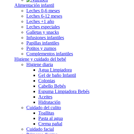
Alimentación infantil
Leches 0-6 meses
Leches 6-12 meses
Leches +1 año
Leches especiales
Galletas y snacks
Infusiones infantiles
Papillas infantiles
Potitos y zumos
Complementos infantiles
Higiene y cuidado del bebé
Higiene diaria
Agua Limpiadora
Gel de baño Infantil
Colonias
Cabello Bebés
Espuma Limpiadora Bebés
Aceites
Hidratación
Cuidado del culito
Toallitas
Pasta al agua
Crema pañal
Cuidado facial